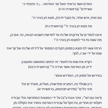
האדם אשר בראתי מעל פני האדמה…; כי נחמתי כי
עשיתים” (בראשית ו:ה-ז)
עם זאת, איש אחד, נח (עברית
נח
), מצא חן בעיני ה’:
ונח מצא חן בעיני ה'” (בראשית ו:ח)
איננו לומדים על צדקותו של נח עד לפרשת השבוע הבאה,
נח
. אם כן,
מה עשה נח כדי למצוא חן בעיני ה’?
הרמז עשוי להימצא בפסוק הקודם המספר על לידתו של נח ועל קריאת
שמו על ידי אביו, למך:
ויקרא את שמו נח לאמר: זה ינחמנו ממעשנו ומעצבון
ידינו מן האדמה אשר אררה ה'” (בראשית ה:כט)
בפירוש על פסוק זה, המדרש אומר:
כיון שנולד נח, המציא מחרשות, מגלים, מעדרים וכל
מיני כלים” (מדרש תנחומא, בראשית יא)
(ראה גם רש”י, זוהר א:נח ע”ב) על ידי המצאת המחרשה וכלי עבודה
חקלאיים אחרים, נח הקל על עבודת האדמה והסיר את הקללה מן
האדמה. אין ספק שהמצאת המחרשה לא הייתה הישג קטן, שדרש