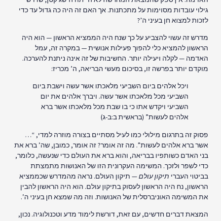
גילוי עובדות מסוימות על מתכתנות. אך האם זה היה כה גדול עד כדי
לזכות למצוא חן בעיני ה’?
מדרש זה עשוי להצביע על כך שנח היה הממציא הראשון — הוא היה
הראשון להמציא כלי להפוך פעילות אנושית — במקרה זה, עמל
האדמה — לקלה ויעילה יותר. החשיבות של זה אינה ניתנת להערכה.
מוקדם יותר בפרשה זו, בסיכום מעשי הבריאה, ה’ מכריז:
ויכל אלהים ביום השביעי מלאכתו אשר עשה וישבת ביום
השביעי מכל מלאכתו אשר עשה. ויברך אלהים את יום
השביעי ויקדש אתו כי בו שבת מכל מלאכתו אשר ברא
אלהים לעשות” (בראשית ב:ב-ג)
פסוק זה בתרגום מילולי כמו לעיל מסתיים בצורה מוזרה למדי, “…
אשר ברא אלהים לעשות”. מה זה אומר? זה אומר, כמובן, שה’ ברא את
בני האדם כשותפיו בבריאה, והוא ברא את העולם כדי שנעשה, כלומר,
כדי לשפר ולזכך. המשימה העקרונית הזו של האנושות מתמצתת
בביטוי העברי
תיקון עולם
— תיקון העולם. נראה מהמדרש שכממציא
הראשון, נח היה הראשון לעסוק בתיקון עולם. הוא היה הראשון להבין
את המשימה האוניברסלית של האנושות. וזה מה שמצא חן בעיני ה’.
המצאת דברים חדשים, עם זאת, דורשת לימוד מדע וטכנולוגיה. נכון,