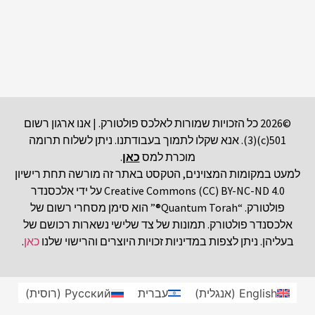
©2026 כל הזכויות שמורות לאלכס פולטורק. | אנו ארגון רשום
501(c)(3). אנא שקלו לתמוך בעבודתנו. ניתן לשלוח תרומה
מוכרת למס
כאן
.
למעט במקומות המצוינים, הטקסט באתר זה מורשה תחת רישיון
Creative Commons (CC) BY-NC-ND 4.0 על ידי אלכסנדר
פולטורק. “Quantum Torah®” הוא סימן מסחרי רשום של
אלכסנדר פולטורק. תמונות של צד שלישי נשארות רכושם של
בעליהן. ניתן לצפות במדיניות זכויות היוצרים והרישוי שלנו
כאן
.
English
(
אנגלית
)
עברית
Русский
(
רוסית
)