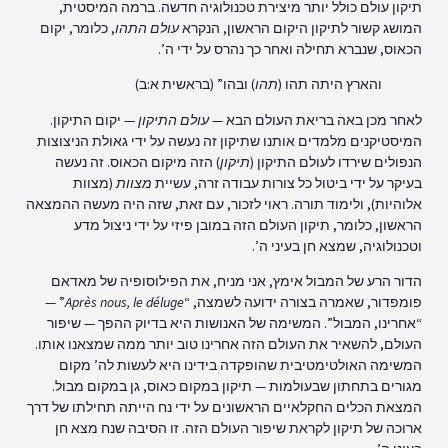
תיקון עולם כולל יותר מיצירת טכנולוגיה חדשה. ברמה המיסטית,
המושג קשור לתיקון היקום הראשון, הנקרא
עולם התהו
, כלומר, יקום
הכאוס, שנברא תחילה ואחר כך נהרס על ידי ה’.
והארץ היתה תהו (
תהו
) ובהו” (בראשית א:ב)
לאחר מכן באה בריאת העולם הבא —
עולם התיקון
— יקום התיקון.
המיסטיקנים מלמדים אותנו שתיקון זה נעשה על ידי גאולת הניצוצות
הנפולים שירדו לעולם התיקון (
תיקון
) הזה מיקום הכאוס. זה נעשה
בעיקר על ידי ביטול כל צורות עבודה זרה, עשיית
מצוות
(מצוות
אלוהיות), ולימוד תורה. ראוי לזכור, עם זאת, שזה היה מעשה ההמצאה
הראשון, כלומר, תיקון העולם הזה במובן פיזי על ידי ניצול מדע
וטכנולוגיה, שמצא חן בעיני ה’.
הדור הרע של המבול אימץ, אני מניח, את הפילוסופיה של מאדאם
פומפדור, שאמרה בצורה ידועה לשמצה, “
Après nous, le déluge
” —
“אחרינו, המבול”. המשימה של האנושות היא בדיוק ההפך — שיפור
העולם, להשאיר את העולם הזה אחרינו טוב יותר ממה שמצאנו אותו.
המשימה האולטימטיבית שהופקדה בידינו היא לעשות לה’ מקום
מגורים בתחתון שבעולמות — תיקון במקום כאוס, גן במקום מבול.
המצאת הכלים החקלאיים הראשונים על ידי נח הייתה תחילתו של דרך
ארוכה של תיקון לקראת שיפור העולם הזה. זו הסיבה שנח מצא חן