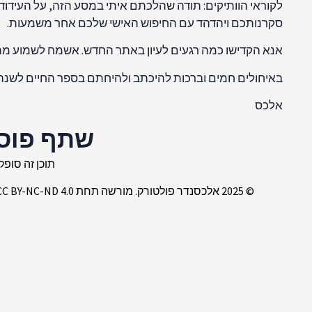
לקוראי הוותיקים: תודה שהלכתם איתי במסע הזה, על העידו
סקרנותכם ויהדהד עם החיפוש האישי שלכם אחר משמעות.
אנא הקדישו כמה רגעים לעיון באתר החדש. אשמח לשמוע מ
באיחולים חמים וברכות להיכתב ולהיחתם בספר החיים לשנה 
אלכס
שתף פוס
תוכן זה סופק 
© 2025 אלכסנדר פולטורק. מורשה תחת CC BY-NC-ND 4.0. ניתן לצטט עד 150 מילים עם ייחוס ברור וקישור לעמוד המקורי. עבור תרגומים, עיבודים או כל שימוש מסחרי, יש לבקש אישור ב-