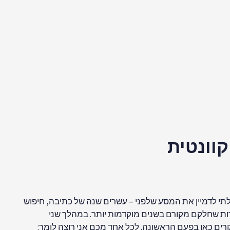
וונטית
 עשרים שנה. כשפרסמתי את המאמר הראשון שלי בשנת 2005 ב-Blogger של גוגל, לא יכולתי לדמיין את המסע שלפני – עשרים שנה של כתיבה, חיפוש
אלה אתכם. בשנת 2013, הבלוג עבר ל-WordPress, ורבים מהמאמרים המוקדמים נושאים את התאריך 2013, למרות שחלקם מקורם בשנים מוקדמות יותר. במהלך שני
רים כאן בפעם הראשונה. לכל אחד מכם אני רוצה לומר: