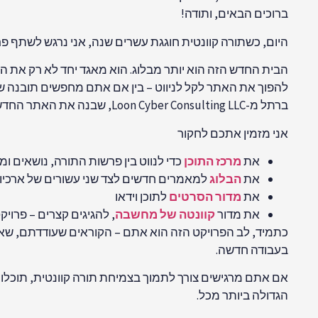
ברוכים הבאים, ותודה!
היום, כשתורה קוונטית חוגגת עשרים שנה, אני נרגש לשתף 
הבית החדש הזה הוא יותר מבלוג. הוא מאגד יחד לא רק את הפ
להפוך את האתר לקל לניווט – בין אם אתם מחפשים תובנה ש
ברתל מ-Loon Cyber Consulting LLC, שבנה את האתר החדש הזה והשקיע את כל לבו ונשמתו בפרויקט.
אני מזמין אתכם לחקור
את
מרכז התוכן
כדי לנווט בין פרשות התורה, נושאים ומ
את
הבלוג
למאמרים חדשים לצד שני עשורים של ארכיון
את
מדור הסרטים
לתוכן וידאו
את מדור
קוונטה של מחשבה
, להגיגים קצרים – פרוי
כתמיד, לב הפרויקט הזה הוא אתם – הקוראים שעודדתם, שא
בעבודה חדשה.
אם אתם מרגישים צורך לתמוך בצמיחת תורה קוונטית, תוכלו 
הגדולה ביותר מכל.