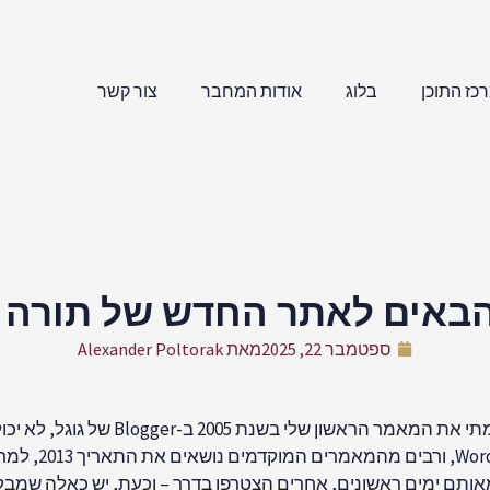
כז התוכן
בלוג
אודות המחבר
צור קשר
הבאים לאתר החדש של תורה ק
ספטמבר 22, 2025
מאת
Alexander Poltorak
קשה להאמין, אבל תורה קוונטית חוגגת
ושיתוף תובנות 
אותם ימים ראשונים, אחרים הצטרפו בדרך – וכעת, יש כאלה שמבק