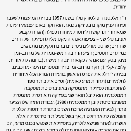
יהודית.
ד”ר אלכסנדר פולטורק נולד בשנת 1957 בברית המועצות לשעבר
ופיתח עניין מוקדם בפיזיקה. כנער, הוא חקר באופן עצמאי רעיונות
שמאוחר יותר קושרו ליחסות מיוחדת כפולה (הגדרת קבוע
אוניברסלי שני – צפיפות אנרגיה מקסימלית) ופיזיקה של חורים
שחורים; שרטט מודלים ניסיוניים בהם חלקיקים מתנהגים
כמיתרים רוטטים; הציע הרחבה חמש-ממדית של מרחב-זמן
מינקובסקי עם אנרגיה כקואורדינטה חמישית (בדומה לתיאוריית
קלוצה-קליין); וחקר מרחב-זמן בדיד ומספרים היפר-מרוכבים.
בכיתה י’ חלק את הפרס הראשון בוועידת המדע הכל-איחודית
לתלמידים (תחרות מדע לאומית) וסיים את בית הספר
להתכתבות לפיזיקה ומתמטיקה באוניברסיטת מוסקבה
הממלכתית. הוא קיבל תואר שני בפיזיקה תיאורטית ומתמטית
מאוניברסיטת קובן הממלכתית (1980). עבודת התזה שלו הציעה
פתרון לבעיית האנרגיה ארוכת השנים בתורת היחסות הכללית
והומלצה לתואר דוקטור, אך בשל פעילות דיסידנטית היא לא
אושרה. לאחר שנישא לולריה, ביופיזיקאית שפגש בכנס מדעי, הם
גילו את הקב”ה – ומצאו אותו מתגלה במדע. בשנת 1982 הם היגרו