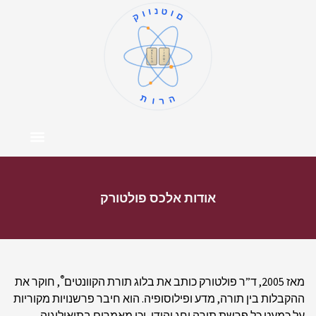
קוונטום
ו
א
ז
ב
ח
ג
ט
ד
י
ה
תורה
צור קשר
דף הבית
מרכז התוכן
אודות המחבר
אודות אלכס פולטורק
®
מאז 2005, ד”ר פולטורק כותב את בלוג תורת הקוונטים
, חוקר את
ההקבלות בין תורה, מדע ופילוסופיה. הוא חיבר פרשנויות מקוריות
על כמעט כל פרשת תורה וחג יהודי, וכן מאמרים בתיאולוגיה