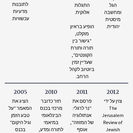
לתובנות
הגל
התגלות
מדעיות
ומחשבה
אלוקית.
עכשוויות.
מיסטית
יהודית.
הופיע בראיון
מוקלט,
"גישור בין
תורה ותורת
הקוונטים",
שעדיין זמין
ביוטיוב לקהל
הרחב.
2005
2010
2011
2012
צוין על ידי
פרסם את
חזר כדובר
הציג את
The
"נר לרגלי:
מרכזי בכנס
המאמר "על
Jerusalem
אנתולוגיה
הבינלאומי
טבע הזמן
Review of
של המזוזה",
במיאמי
וגיל היקום"
Jewish
אוסף
לתורה ומדע,
בכנס