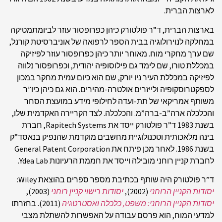
לארצות הברית.
בארצות הברית, ד”ר פולטורק כיהן כפרופסור עוזר לביומתמטיקה
במחלקה לנוירולוגיה בבית הספר לרפואה של אוניברסיטת קורנל,
שם ערך מחקרי מוח. מאוחר יותר כיהן כפרופסור עוזר לפיזיקה
במכללת טורו, שם לימד גם פילוסופיה יהודית, וכפרופסור נלווה
לפיזיקה במכללת העיר ניו יורק, שם הוא כיום עמית מחקר במכון
לספקטרוסקופיה ולייזרים אולטרה-מהירים. הוא גם כיהן כיו”ר
משותף אמריקאי של תת-ועדה לחילופי מידע במועצת הסחר
והכלכלה ארה”ב-ברה”מ. והכלכלה. לצד הקריירה האקדמית שלו,
בשנת 1983 ד”ר פולטורק ייסד את Rapitech Systems, חברת
בינה מלאכותית וטכנולוגיית מחשבים מוקדמת שהנפיק בנאסד”ק
בשנת 1986. לאחר מכן פיתח את General Patent Corporation
לחברת קניין רוחני מובילה וייסד את חממת הרעיונות Ydea Lab.
ד”ר פולטורק היה שותף בכתיבת מספר ספרים בהוצאת Wiley:
יסודות הקניין הרוחני
(2002),
יסודות רישוי קניין רוחני
(2003),
יסודות הקניין הרוחני: משפט, כלכלה ואסטרטגיה
(2011). בחזרתו
למדעי המוח, הוא פרסם עבודה על האפשרות להשתלת מצבי