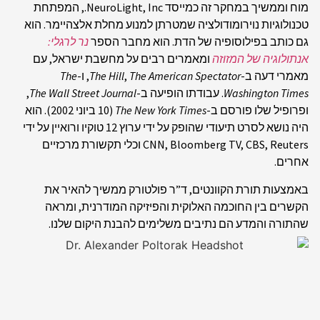
מוח וממשיך במחקר זה כמייסד NeuroLight, Inc., המפתחת
טכנולוגיות נוירומודולציה שמטרתן למנוע מחלת אלצהיימר. הוא
גם כותב בפילוסופיה של הדת. הוא מחבר הספר
נר
לרגלי
:
אנתולוגיה של המזוזה
ומאמרים רבים על מחשבת ישראל, עם
מאמרי דעה ב-
The American Spectator
,
The Hill
, ו-
The
Washington Times
. עבודתו הופיעה ב-
The Wall Street Journal
,
ופרופיל שלו פורסם ב-
The New York Times
(10 ביוני 2002). הוא
היה נושא לסרט תיעודי שהופק על ידי ערוץ 12 טוקיו ורואיין על ידי
CNN, Bloomberg TV, CBS, Reuters וכלי תקשורת מרכזיים
אחרים.
באמצעות תורת הקוונטים, ד”ר פולטורק ממשיך להאיר את
הקשרים בין החוכמה האלוקית והפיזיקה המודרנית, ומראה
שהתורה והמדע הם נתיבים משלימים להבנת היקום שלנו.