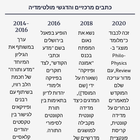
כתבים מרכזיים והדגשי מולטימדיה
2014-
2016
2018
2020
2016
זכה לכבוד
נשא את
הופיע בפאנל
ערך
כ"מלומד
נאום
בירושלים
במשותף את
מוצג" ב-
המפתח
בשם "מדע
הגיליון
Philo-
בכנס
וכתבי
המיוחד
Physics
"אמונה
הקודש", לצד
"מדע ותורה"
Review, עם
ופיזיקה"
חוקרים
של חכמת
מדור עריכה
(שאורח על
בפיזיקה
הלב רוויו,
שלם
ידי [שם
ולימודי
בשיתוף עם
המוקדש
המוסד]),
יהדות לדיון
רבנים
למאמרים
המדגים כיצד
בתאימות בין
ופיזיקאים
נבחרים על
מדידה
תורת
לגישור בין
מדידה
קוונטית
הקוונטים
טקסטים
קוונטית,
מקבילה
לסיפורי
יהודיים
קריסת
למושגים
התורה.
קלאסיים
פונקציית
מדרשיים של