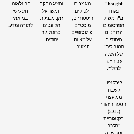
Thought
מאמרים
והציג מחקר
הבינלאומי
כאחד
הלכתיים,
המשך על
השלישי
מ"חמשת
היסטוריים,
זמן, מכניקת
במיאמי
הפרסומים
מיסטיים
הקוונטים
לתורה ומדע.
הרוחניים
ופילוסופיים
וכרונולוגיה
היהודיים
על מצוות
יהודית.
המובילים"
המזוזה.
של השנה
עבור "נר
לרגלי".
קיבל ציון
לשבח
ממועצת
הספר היהודי
(2012)
בקטגוריית
"הלכה
ומחשבה