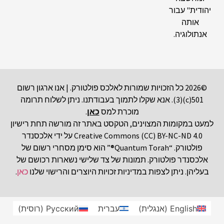
יהודית" עבור
אותה
אנתולוגיה.
©2026 כל הזכויות שמורות לאלכס פולטורק. | אנו ארגון רשום
501(c)(3). אנא שקלו לתמוך בעבודתנו. ניתן לשלוח תרומה
מוכרת למס
כאן
.
למעט במקומות המצוינים, הטקסט באתר זה מורשה תחת רישיון
Creative Commons (CC) BY-NC-ND 4.0 על ידי אלכסנדר
פולטורק. “Quantum Torah®” הוא סימן מסחרי רשום של
אלכסנדר פולטורק. תמונות של צד שלישי נשארות רכושם של
בעליהן. ניתן לצפות במדיניות זכויות היוצרים והרישוי שלנו
כאן
.
English
(
אנגלית
)
עברית
Русский
(
רוסית
)